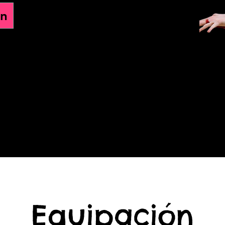
ón
Equipación