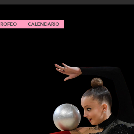
TROFEO
CALENDARIO
E Rítmica