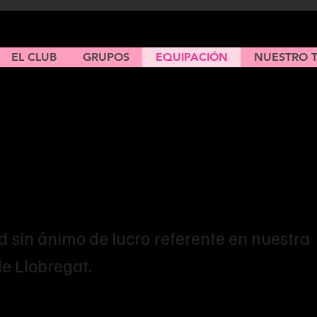
EL CLUB
GRUPOS
EQUIPACIÓN
NUESTRO 
enido/a al A. 
or Blau!
 sin ánimo de lucro referente en nuestra
de Llobregat.