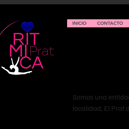
INICIO
CONTACTO
¡Bienv
Prat C
Somos una entidad
localidad, El Prat 